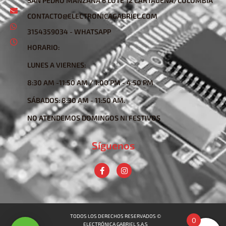
SAN PEDRO MANZANA 6 LOTE 12 CARTAGENA/COLOMBIA
CONTACTO@ELECTRONICAGABRIEL.COM
3154359034 - WHATSAPP
HORARIO:
LUNES A VIERNES:
8:30 AM -11:50 AM / 1:00 PM - 4:50 PM
SÁBADOS: 8:30 AM - 11:50 AM.
NO ATENDEMOS DOMINGOS NI FESTIVOS
Síguenos
TODOS LOS DERECHOS RESERVADOS ©
0
ELECTRÓNICA GABRIEL S.A.S