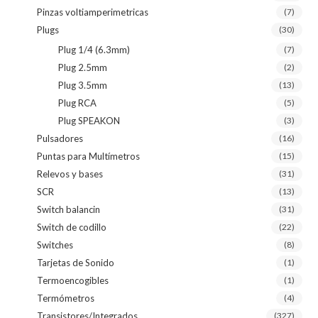
Pinzas voltiamperimetricas
(7)
Plugs
(30)
Plug 1/4 (6.3mm)
(7)
Plug 2.5mm
(2)
Plug 3.5mm
(13)
Plug RCA
(5)
Plug SPEAKON
(3)
Pulsadores
(16)
Puntas para Multímetros
(15)
Relevos y bases
(31)
SCR
(13)
Switch balancin
(31)
Switch de codillo
(22)
Switches
(8)
Tarjetas de Sonido
(1)
Termoencogibles
(1)
Termómetros
(4)
Transistores/Integrados
(327)