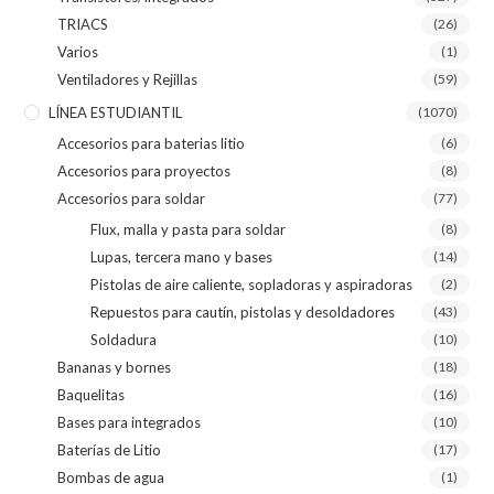
TRIACS
(26)
Varios
(1)
Ventiladores y Rejillas
(59)
LÍNEA ESTUDIANTIL
(1070)
Accesorios para baterias litio
(6)
Accesorios para proyectos
(8)
Accesorios para soldar
(77)
Flux, malla y pasta para soldar
(8)
Lupas, tercera mano y bases
(14)
Pistolas de aire caliente, sopladoras y aspiradoras
(2)
Repuestos para cautín, pistolas y desoldadores
(43)
Soldadura
(10)
Bananas y bornes
(18)
Baquelitas
(16)
Bases para integrados
(10)
Baterías de Litio
(17)
Bombas de agua
(1)