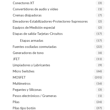
Conectores XT
(3)
Convertidores de audio y video
(1)
Cremas disipadoras
(7)
Elevadores-Estabilizadores-Protectores-Supresores
(2)
Equipos de Medición especial
(2)
Etapas de salida-Tarjetas-Circuitos
(17)
Etapas armadas
(17)
Fuentes osciladas conmutadas
(22)
Generadores de tono
(6)
JFET
(11)
Limpiadores y Lubricantes
(9)
Micro Switches
(66)
MOSFET
(201)
Multímetros
(16)
Pegantes y Siliconas
(3)
Pesos electrónicos / Grameras
(1)
Pilas
(26)
Pilas tipo botón
(37)