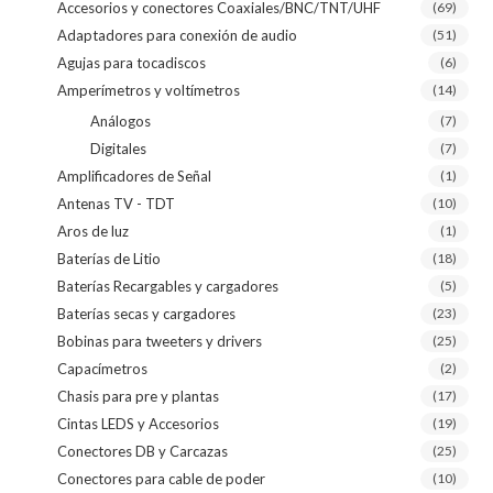
Accesorios y conectores Coaxiales/BNC/TNT/UHF
(69)
Adaptadores para conexión de audio
(51)
Agujas para tocadiscos
(6)
Amperímetros y voltímetros
(14)
Análogos
(7)
Digitales
(7)
Amplificadores de Señal
(1)
Antenas TV - TDT
(10)
Aros de luz
(1)
Baterías de Litio
(18)
Baterías Recargables y cargadores
(5)
Baterías secas y cargadores
(23)
Bobinas para tweeters y drivers
(25)
Capacímetros
(2)
Chasis para pre y plantas
(17)
Cintas LEDS y Accesorios
(19)
Conectores DB y Carcazas
(25)
Conectores para cable de poder
(10)