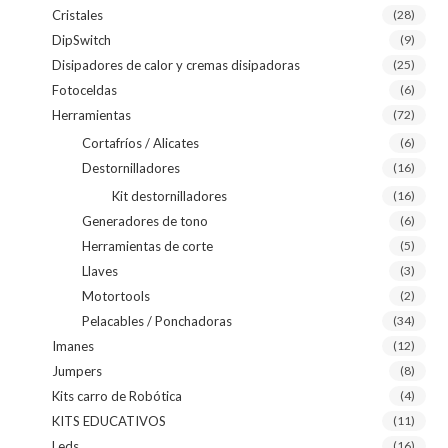
Cristales
(28)
DipSwitch
(9)
Disipadores de calor y cremas disipadoras
(25)
Fotoceldas
(6)
Herramientas
(72)
Cortafríos / Alicates
(6)
Destornilladores
(16)
Kit destornilladores
(16)
Generadores de tono
(6)
Herramientas de corte
(5)
Llaves
(3)
Motortools
(2)
Pelacables / Ponchadoras
(34)
Imanes
(12)
Jumpers
(8)
Kits carro de Robótica
(4)
KITS EDUCATIVOS
(11)
Leds
(16)