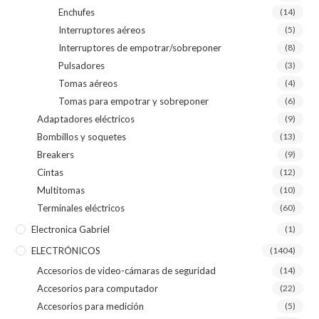
Enchufes
(14)
Interruptores aéreos
(5)
Interruptores de empotrar/sobreponer
(8)
Pulsadores
(3)
Tomas aéreos
(4)
Tomas para empotrar y sobreponer
(6)
Adaptadores eléctricos
(9)
Bombillos y soquetes
(13)
Breakers
(9)
Cintas
(12)
Multitomas
(10)
Terminales eléctricos
(60)
Electronica Gabriel
(1)
ELECTRÓNICOS
(1404)
Accesorios de video-cámaras de seguridad
(14)
Accesorios para computador
(22)
Accesorios para medición
(5)