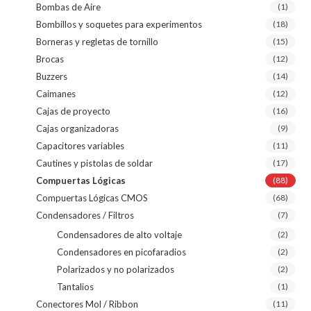
Bombas de Aire
(1)
Bombillos y soquetes para experimentos
(18)
Borneras y regletas de tornillo
(15)
Brocas
(12)
Buzzers
(14)
Caimanes
(12)
Cajas de proyecto
(16)
Cajas organizadoras
(9)
Capacitores variables
(11)
Cautines y pistolas de soldar
(17)
Compuertas Lógicas
(88)
Compuertas Lógicas CMOS
(68)
Condensadores / Filtros
(7)
Condensadores de alto voltaje
(2)
Condensadores en picofaradios
(2)
Polarizados y no polarizados
(2)
Tantalios
(1)
Conectores Mol / Ribbon
(11)