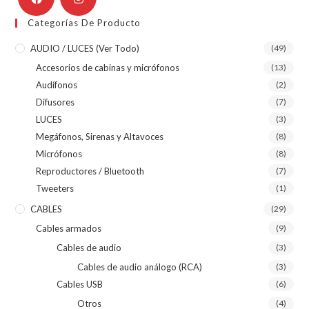
Categorías De Producto
AUDIO / LUCES (ver Todo)
(49)
Accesorios de cabinas y micrófonos
(13)
Audífonos
(2)
Difusores
(7)
LUCES
(3)
Megáfonos, Sirenas y Altavoces
(8)
Micrófonos
(8)
Reproductores / Bluetooth
(7)
Tweeters
(1)
CABLES
(29)
Cables armados
(9)
Cables de audio
(3)
Cables de audio análogo (RCA)
(3)
Cables USB
(6)
Otros
(4)