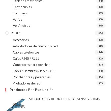
Teclados matriciales
(4)
Termocuplas
(3)
Trimmers
(2)
Varios
(5)
Voltímetros
(6)
REDES
(55)
Accesorios
(3)
Adaptadores de teléfono y red
(8)
Cables telefónicos
(14)
Cajas RJ45 / RJ11
(2)
Conectores para ponchar
(7)
Jacks / Hembras RJ45 / RJ11
(4)
Ponchadoras y pelacables
(15)
Probadores de red
(2)
Productos Por Puntuación
MODULO SEGUIDOR DE LINEA - SENSOR 5 VÍAS