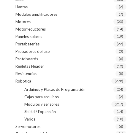
Llantas
(2)
Módulos amplificadores
(7)
Motores
(23)
Motorreductores
(14)
Paneles solares
(19)
Portabaterias
(22)
Probadores de fase
(3)
Protoboards
(6)
Regletas Header
(12)
Resistencias
(8)
Robótica
(278)
Arduinos y Placas de Programación
(24)
Cajas para arduinos
(2)
Módulos y sensores
(217)
Shield / Expansión
(14)
Varios
(10)
Servomotores
(6)