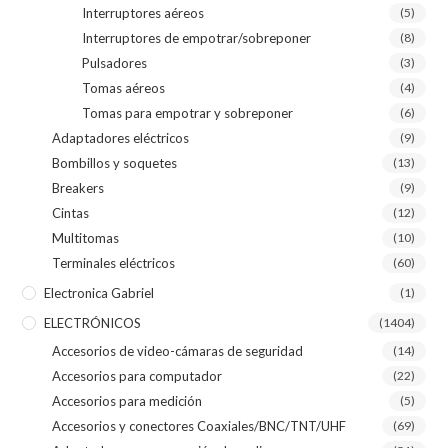
Interruptores aéreos
(5)
Interruptores de empotrar/sobreponer
(8)
Pulsadores
(3)
Tomas aéreos
(4)
Tomas para empotrar y sobreponer
(6)
Adaptadores eléctricos
(9)
Bombillos y soquetes
(13)
Breakers
(9)
Cintas
(12)
Multitomas
(10)
Terminales eléctricos
(60)
Electronica Gabriel
(1)
ELECTRÓNICOS
(1404)
Accesorios de video-cámaras de seguridad
(14)
Accesorios para computador
(22)
Accesorios para medición
(5)
Accesorios y conectores Coaxiales/BNC/TNT/UHF
(69)