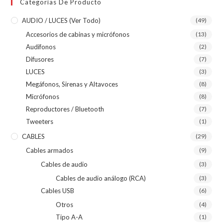
Categorías De Producto
AUDIO / LUCES (ver Todo)
(49)
Accesorios de cabinas y micrófonos
(13)
Audífonos
(2)
Difusores
(7)
LUCES
(3)
Megáfonos, Sirenas y Altavoces
(8)
Micrófonos
(8)
Reproductores / Bluetooth
(7)
Tweeters
(1)
CABLES
(29)
Cables armados
(9)
Cables de audio
(3)
Cables de audio análogo (RCA)
(3)
Cables USB
(6)
Otros
(4)
Tipo A-A
(1)