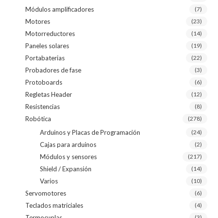
Módulos amplificadores
(7)
Motores
(23)
Motorreductores
(14)
Paneles solares
(19)
Portabaterias
(22)
Probadores de fase
(3)
Protoboards
(6)
Regletas Header
(12)
Resistencias
(8)
Robótica
(278)
Arduinos y Placas de Programación
(24)
Cajas para arduinos
(2)
Módulos y sensores
(217)
Shield / Expansión
(14)
Varios
(10)
Servomotores
(6)
Teclados matriciales
(4)
Termocuplas
(3)