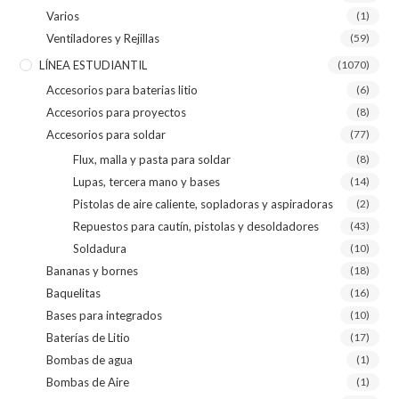
Varios
(1)
Ventiladores y Rejillas
(59)
LÍNEA ESTUDIANTIL
(1070)
Accesorios para baterias litio
(6)
Accesorios para proyectos
(8)
Accesorios para soldar
(77)
Flux, malla y pasta para soldar
(8)
Lupas, tercera mano y bases
(14)
Pistolas de aire caliente, sopladoras y aspiradoras
(2)
Repuestos para cautín, pistolas y desoldadores
(43)
Soldadura
(10)
Bananas y bornes
(18)
Baquelitas
(16)
Bases para integrados
(10)
Baterías de Litio
(17)
Bombas de agua
(1)
Bombas de Aire
(1)