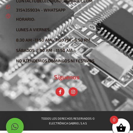
CONTACTO@ELECTRONICAGABRIEL.COM
3154359034 - WHATSAPP
HORARIO:
LUNES A VIERNES:
8:30 AM -11:50 AM / 1:00 PM - 4:50 PM
SÁBADOS: 8:30 AM - 11:50 AM.
NO ATENDEMOS DOMINGOS NI FESTIVOS
Síguenos
TODOS LOS DERECHOS RESERVADOS ©
0
ELECTRÓNICA GABRIEL S.A.S