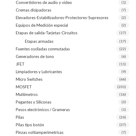
Convertidores de audio y video
(1)
Cremas disipadoras
(7)
Elevadores-Estabilizadores-Protectores-Supresores
(2)
Equipos de Medición especial
(2)
Etapas de salida-Tarjetas-Circuitos
(17)
Etapas armadas
(17)
Fuentes osciladas conmutadas
(22)
Generadores de tono
(6)
JFET
(11)
Limpiadores y Lubricantes
(9)
Micro Switches
(66)
MOSFET
(201)
Multímetros
(16)
Pegantes y Siliconas
(3)
Pesos electrónicos / Grameras
(1)
Pilas
(26)
Pilas tipo botón
(37)
Pinzas voltiamperimetricas
(7)