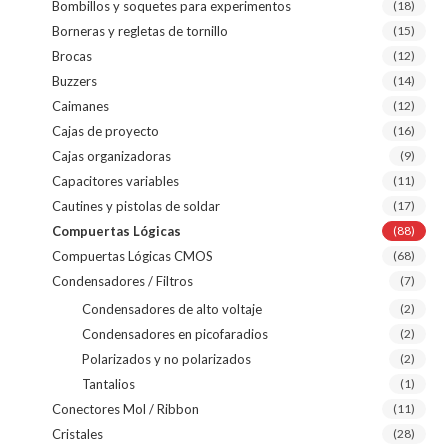
Bombillos y soquetes para experimentos
(18)
Borneras y regletas de tornillo
(15)
Brocas
(12)
Buzzers
(14)
Caimanes
(12)
Cajas de proyecto
(16)
Cajas organizadoras
(9)
Capacitores variables
(11)
Cautines y pistolas de soldar
(17)
Compuertas Lógicas
(88)
Compuertas Lógicas CMOS
(68)
Condensadores / Filtros
(7)
Condensadores de alto voltaje
(2)
Condensadores en picofaradios
(2)
Polarizados y no polarizados
(2)
Tantalios
(1)
Conectores Mol / Ribbon
(11)
Cristales
(28)