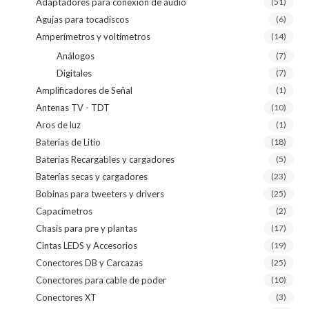
Adaptadores para conexión de audio
(51)
Agujas para tocadiscos
(6)
Amperímetros y voltímetros
(14)
Análogos
(7)
Digitales
(7)
Amplificadores de Señal
(1)
Antenas TV - TDT
(10)
Aros de luz
(1)
Baterías de Litio
(18)
Baterías Recargables y cargadores
(5)
Baterías secas y cargadores
(23)
Bobinas para tweeters y drivers
(25)
Capacímetros
(2)
Chasis para pre y plantas
(17)
Cintas LEDS y Accesorios
(19)
Conectores DB y Carcazas
(25)
Conectores para cable de poder
(10)
Conectores XT
(3)