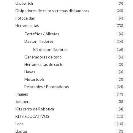
DipSwitch
(9)
Disipadores de calor y cremas disipadoras
(25)
Fotoceldas
(6)
Herramientas
(72)
Cortafríos / Alicates
(6)
Destornilladores
(16)
Kit destornilladores
(16)
Generadores de tono
(6)
Herramientas de corte
(5)
Llaves
(3)
Motortools
(2)
Pelacables / Ponchadoras
(34)
Imanes
(12)
Jumpers
(8)
Kits carro de Robótica
(4)
KITS EDUCATIVOS
(11)
Leds
(16)
Llantas
(2)