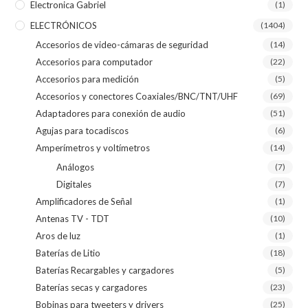
Electronica Gabriel
(1)
ELECTRÓNICOS
(1404)
Accesorios de video-cámaras de seguridad
(14)
Accesorios para computador
(22)
Accesorios para medición
(5)
Accesorios y conectores Coaxiales/BNC/TNT/UHF
(69)
Adaptadores para conexión de audio
(51)
Agujas para tocadiscos
(6)
Amperímetros y voltímetros
(14)
Análogos
(7)
Digitales
(7)
Amplificadores de Señal
(1)
Antenas TV - TDT
(10)
Aros de luz
(1)
Baterías de Litio
(18)
Baterías Recargables y cargadores
(5)
Baterías secas y cargadores
(23)
Bobinas para tweeters y drivers
(25)