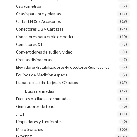
Capacímetros
(2)
Chasis para pre y plantas
(17)
Cintas LEDS y Accesorios
(19)
Conectores DB y Carcazas
(25)
Conectores para cable de poder
(10)
Conectores XT
(3)
Convertidores de audio y video
(1)
Cremas disipadoras
(7)
Elevadores-Estabilizadores-Protectores-Supresores
(2)
Equipos de Medición especial
(2)
Etapas de salida-Tarjetas-Circuitos
(17)
Etapas armadas
(17)
Fuentes osciladas conmutadas
(22)
Generadores de tono
(6)
JFET
(11)
Limpiadores y Lubricantes
(9)
Micro Switches
(66)
(201)