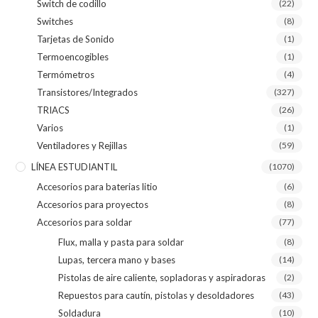
Switch de codillo
(22)
Switches
(8)
Tarjetas de Sonido
(1)
Termoencogibles
(1)
Termómetros
(4)
Transistores/Integrados
(327)
TRIACS
(26)
Varios
(1)
Ventiladores y Rejillas
(59)
LÍNEA ESTUDIANTIL
(1070)
Accesorios para baterias litio
(6)
Accesorios para proyectos
(8)
Accesorios para soldar
(77)
Flux, malla y pasta para soldar
(8)
Lupas, tercera mano y bases
(14)
Pistolas de aire caliente, sopladoras y aspiradoras
(2)
Repuestos para cautín, pistolas y desoldadores
(43)
Soldadura
(10)