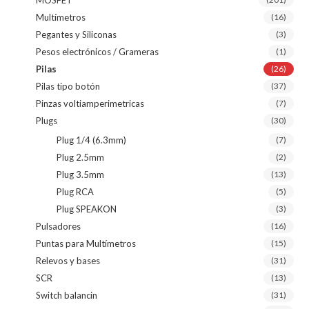
MOSFET
Multímetros
(16)
Pegantes y Siliconas
(3)
Pesos electrónicos / Grameras
(1)
Pilas
(26)
Pilas tipo botón
(37)
Pinzas voltiamperimetricas
(7)
Plugs
(30)
Plug 1/4 (6.3mm)
(7)
Plug 2.5mm
(2)
Plug 3.5mm
(13)
Plug RCA
(5)
Plug SPEAKON
(3)
Pulsadores
(16)
Puntas para Multímetros
(15)
Relevos y bases
(31)
SCR
(13)
Switch balancin
(31)