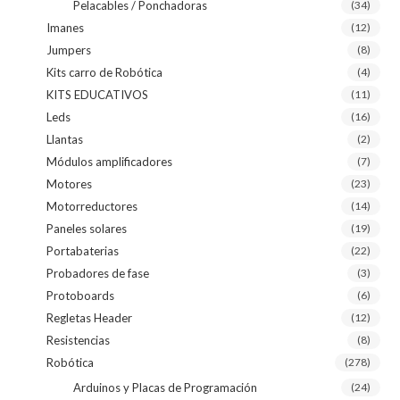
Pelacables / Ponchadoras
(34)
Imanes
(12)
Jumpers
(8)
Kits carro de Robótica
(4)
KITS EDUCATIVOS
(11)
Leds
(16)
Llantas
(2)
Módulos amplificadores
(7)
Motores
(23)
Motorreductores
(14)
Paneles solares
(19)
Portabaterias
(22)
Probadores de fase
(3)
Protoboards
(6)
Regletas Header
(12)
Resistencias
(8)
Robótica
(278)
Arduinos y Placas de Programación
(24)