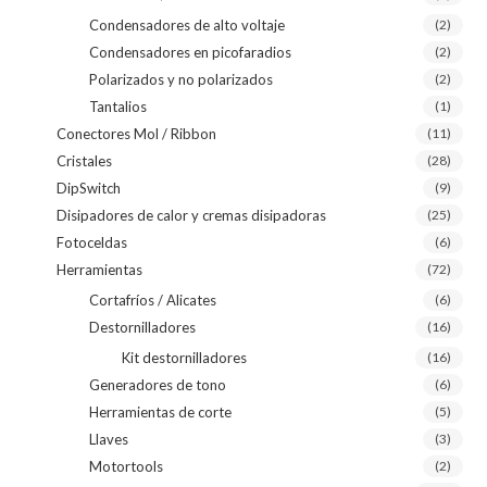
Condensadores de alto voltaje
(2)
Condensadores en picofaradios
(2)
Polarizados y no polarizados
(2)
Tantalios
(1)
Conectores Mol / Ribbon
(11)
Cristales
(28)
DipSwitch
(9)
Disipadores de calor y cremas disipadoras
(25)
Fotoceldas
(6)
Herramientas
(72)
Cortafríos / Alicates
(6)
Destornilladores
(16)
Kit destornilladores
(16)
Generadores de tono
(6)
Herramientas de corte
(5)
Llaves
(3)
Motortools
(2)