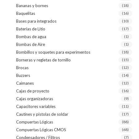
Bananas y bornes
(18)
Baquelitas
(16)
Bases para integrados
(10)
Baterías de Litio
(17)
Bombas de agua
(1)
Bombas de Aire
(1)
Bombillos y soquetes para experimentos
(18)
Borneras y regletas de tornillo
(15)
Brocas
(12)
Buzzers
(14)
Caimanes
(12)
Cajas de proyecto
(16)
Cajas organizadoras
(9)
Capacitores variables
(11)
Cautines y pistolas de soldar
(17)
Compuertas Lógicas
(88)
Compuertas Lógicas CMOS
(68)
Condensadores / Filtros
(7)