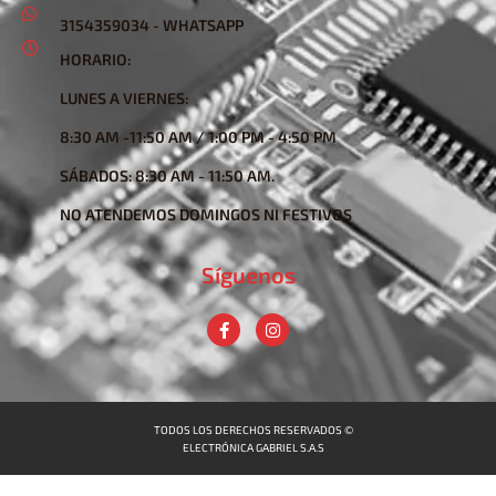
3154359034 - WHATSAPP
HORARIO:
LUNES A VIERNES:
8:30 AM -11:50 AM / 1:00 PM - 4:50 PM
SÁBADOS: 8:30 AM - 11:50 AM.
NO ATENDEMOS DOMINGOS NI FESTIVOS
Síguenos
TODOS LOS DERECHOS RESERVADOS ©
ELECTRÓNICA GABRIEL S.A.S