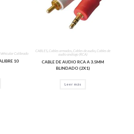
CABLES
,
Cables armados
,
Cables de audio
,
Cables de
,
Vehicular Calibrado
audio análogo (RCA)
LIBRE 10
CABLE DE AUDIO RCA A 3.5MM
BLINDADO (2X1)
Leer más