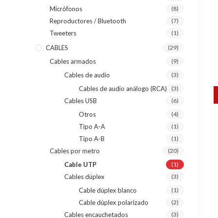
Micrófonos
(8)
Reproductores / Bluetooth
(7)
Tweeters
(1)
CABLES
(29)
Cables armados
(9)
Cables de audio
(3)
Cables de audio análogo (RCA)
(3)
Cables USB
(6)
Otros
(4)
Tipo A-A
(1)
Tipo A-B
(1)
Cables por metro
(20)
Cable UTP
(1)
Cables dúplex
(3)
Cable dúplex blanco
(1)
Cable dúplex polarizado
(2)
Cables encauchetados
(3)