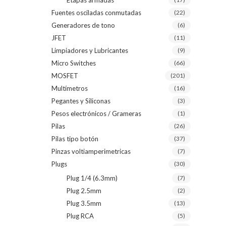
Etapas armadas
Fuentes osciladas conmutadas
(22)
Generadores de tono
(6)
JFET
(11)
Limpiadores y Lubricantes
(9)
Micro Switches
(66)
MOSFET
(201)
Multímetros
(16)
Pegantes y Siliconas
(3)
Pesos electrónicos / Grameras
(1)
Pilas
(26)
Pilas tipo botón
(37)
Pinzas voltiamperimetricas
(7)
Plugs
(30)
Plug 1/4 (6.3mm)
(7)
Plug 2.5mm
(2)
Plug 3.5mm
(13)
Plug RCA
(5)