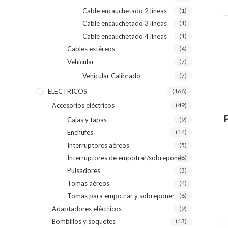
Cable encauchetado 2 líneas
(1)
Cable encauchetado 3 líneas
(1)
Cable encauchetado 4 líneas
(1)
Cables estéreos
(4)
Vehicular
(7)
Vehicular Calibrado
(7)
ELÉCTRICOS
(166)
Accesorios eléctricos
(49)
Cajas y tapas
(9)
Enchufes
(14)
Interruptores aéreos
(5)
Interruptores de empotrar/sobreponer
(8)
Pulsadores
(3)
Tomas aéreos
(4)
Tomas para empotrar y sobreponer
(6)
Adaptadores eléctricos
(9)
Bombillos y soquetes
(13)