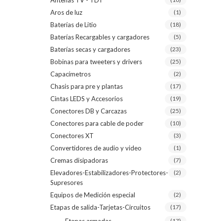
Antenas TV - TDT
Aros de luz
(1)
Baterías de Litio
(18)
Baterías Recargables y cargadores
(5)
Baterías secas y cargadores
(23)
Bobinas para tweeters y drivers
(25)
Capacímetros
(2)
Chasis para pre y plantas
(17)
Cintas LEDS y Accesorios
(19)
Conectores DB y Carcazas
(25)
Conectores para cable de poder
(10)
Conectores XT
(3)
Convertidores de audio y video
(1)
Cremas disipadoras
(7)
Elevadores-Estabilizadores-Protectores-
(2)
Supresores
Equipos de Medición especial
(2)
Etapas de salida-Tarjetas-Circuitos
(17)
(17)