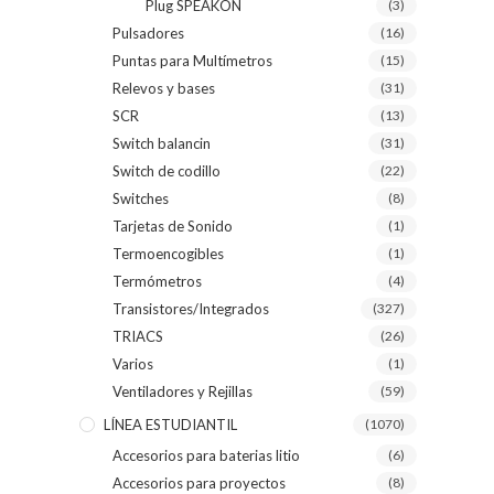
Plug SPEAKON
(3)
Pulsadores
(16)
Puntas para Multímetros
(15)
Relevos y bases
(31)
SCR
(13)
Switch balancin
(31)
Switch de codillo
(22)
Switches
(8)
Tarjetas de Sonido
(1)
Termoencogibles
(1)
Termómetros
(4)
Transistores/Integrados
(327)
TRIACS
(26)
Varios
(1)
Ventiladores y Rejillas
(59)
LÍNEA ESTUDIANTIL
(1070)
Accesorios para baterias litio
(6)
Accesorios para proyectos
(8)