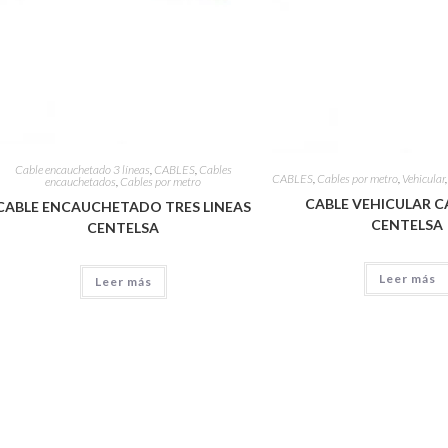
Cable encauchetado 3 líneas
,
CABLES
,
Cables
CABLES
,
Cables por metro
,
Vehicular
encauchetados
,
Cables por metro
CABLE VEHICULAR CA
CABLE ENCAUCHETADO TRES LINEAS
CENTELSA
CENTELSA
Leer más
Leer más