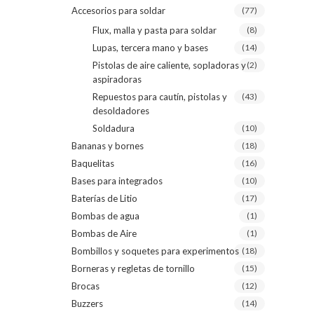
Accesorios para soldar
(77)
Flux, malla y pasta para soldar
(8)
Lupas, tercera mano y bases
(14)
Pistolas de aire caliente, sopladoras y
(2)
aspiradoras
Repuestos para cautín, pistolas y
(43)
desoldadores
Soldadura
(10)
Bananas y bornes
(18)
Baquelitas
(16)
Bases para integrados
(10)
Baterías de Litio
(17)
Bombas de agua
(1)
Bombas de Aire
(1)
Bombillos y soquetes para experimentos
(18)
Borneras y regletas de tornillo
(15)
Brocas
(12)
Buzzers
(14)