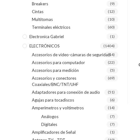
Breakers
(9)
Cintas
(12)
Multitomas
(10)
Terminales eléctricos
(60)
Electronica Gabriel
(1)
ELECTRÓNICOS
(1404)
Accesorios de video-cámaras de seguridad
(14)
Accesorios para computador
(22)
Accesorios para medición
(5)
Accesorios y conectores
(69)
Coaxiales/BNC/TNT/UHF
Adaptadores para conexión de audio
(51)
Agujas para tocadiscos
(6)
Amperímetros y voltímetros
(14)
Análogos
(7)
Digitales
(7)
Amplificadores de Señal
(1)
(10)