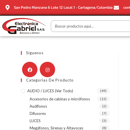
San Pedro Manzana 6 Lote 12 Local 1 - Cartagena/Colombia
con
Síguenos
Categorías De Producto
AUDIO / LUCES (ver Todo)
(49)
Accesorios de cabinas y micrófonos
(13)
Audífonos
(2)
Difusores
(7)
LUCES
(3)
Megáfonos, Sirenas y Altavoces
(8)