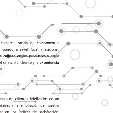
a comercialización de componentes
 y sonido a nivel local y nacional.
la calidad
en los productos y en la
el servicio al cliente y
la experiencia
a.
mero de clientes fidelizados en un
idades y la ampliación de nuestro
r en los índices de satisfacción,