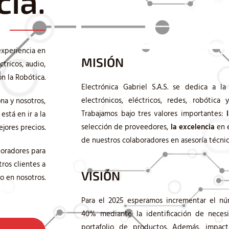
cia.
experiencia en
MISIÓN
tricos, audio,
n la Robótica.
Electrónica Gabriel S.A.S. se dedica a l
electrónicos, eléctricos, redes, robótica
na y nosotros,
Trabajamos bajo tres valores importantes:
stá en ir a la
selección de proveedores,
la excelencia
en 
ejores precios.
de nuestros colaboradores en asesoría técnic
boradores para
ros clientes a
VISIÓN
o en nosotros.
Para el 2025 esperamos incrementar el nú
40% mediante la identificación de neces
portafolio de productos. Además, impacta