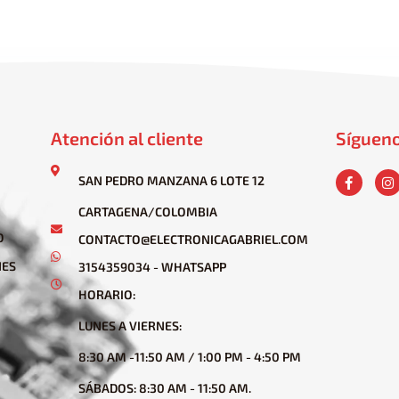
Atención al cliente
Síguen
SAN PEDRO MANZANA 6 LOTE 12
CARTAGENA/COLOMBIA
D
CONTACTO@ELECTRONICAGABRIEL.COM
NES
3154359034 - WHATSAPP
HORARIO:
LUNES A VIERNES:
8:30 AM -11:50 AM / 1:00 PM - 4:50 PM
SÁBADOS: 8:30 AM - 11:50 AM.