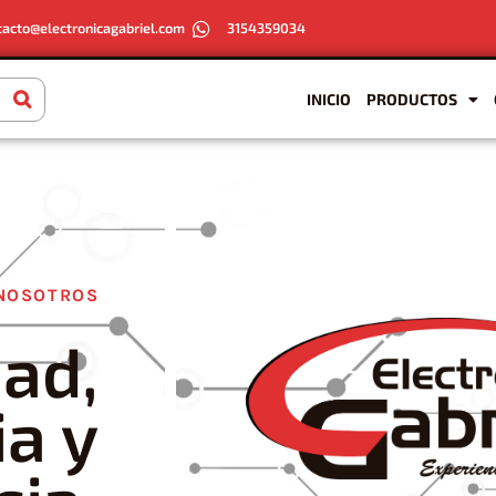
tacto@electronicagabriel.com
3154359034
INICIO
PRODUCTOS
NOSOTROS
dad,
ia y